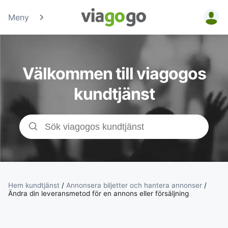
Meny
Biljetter -
Konsert-,
Välkommen till viagogos
Sport- &amp;
kundtjänst
Teaterbiljetter
| viagogo the
Ticket
Marketplace
Hem kundtjänst
/
Annonsera biljetter och hantera annonser
/
Ändra din leveransmetod för en annons eller försäljning