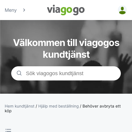
Meny
Biljetter -
Konsert-,
Välkommen till viagogos
Sport- &amp;
kundtjänst
Teaterbiljetter
| viagogo the
Ticket
Marketplace
Hem kundtjänst
/
Hjälp med beställning
/
Behöver avbryta ett
köp